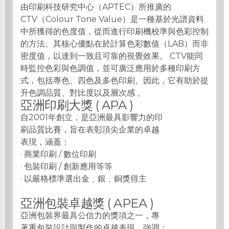
由印刷科技研究中心（APTEC）所推廣的
CTV（Colour Tone Value）是一種基於光譜資料
中所獲得的色度值，從而進行印刷機校準與色彩控制
的方法。其核心優點在於計算色彩數值（LAB）而非
密度值，以達到一致且可靠的視覺效果。 CTV能同
時監控色彩與色調值，並可廣泛應用於多種印刷方
式，包括專色、四色及多色印刷。因此，它有助於提
升色調品質、對比度以及層次感 。
亞洲印刷大獎 ( APA )
自2001年創立，是亞洲最具影響力的印
刷品質比賽，旨在表彰頂尖企業的卓越
表現，涵蓋：
· 商業印刷 / 數位印刷
· 包裝印刷 / 創新應用等等
· 以嚴格標準選出金﹑銀﹑銅獎得主
亞洲包裝卓越獎 ( APEA )
亞洲包裝界最具公信力的獎項之一，專
著重包裝設計與製作的卓越表現，強調：