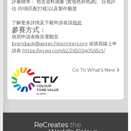
評審標準： 包含資料測量 (實地色和色調)、目視評
估 (印張匹配打樣)以及製作難度
了解更多詳情及下載申請表請
按此
參賽方式：
填寫申請表格並電郵至
brendaok@aptec.hkprinters.org
或填寫線上申
請表
https://wj.qq.com/s2/26503405/s5ct/
Go To What's New
ReCreates
the