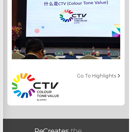
Go To Highlights
ReCreates
the