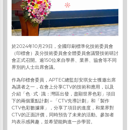
於2024年10月29日，全國印刷標準化技術委員會
（印標會）及分技術委員會全體委員會議暨技術研討
會正式召開。逾150位來自學界、業界、協會等不同
界別的人士出席會議。
作為印標會委員，APTEC總監彭安琪女士獲邀出席
為講者之一，在會上分享CTV的技術和應用，以及
介紹「色 · 式 · 識：灣區出發，盡顯世界色彩」項目
下的兩個重點計劃 – 「CTV先導計劃」和「製作
CTV色彩數據庫」，分享了項目的進度，和業界對
CTV的正面評價，同時預告了未來的活動。參加者
均表示感興趣，並希望能夠進一步學習。